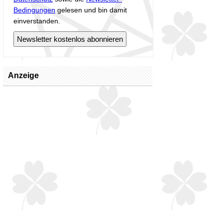
Bedingungen
gelesen und bin damit
einverstanden.
Anzeige