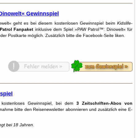
 Dinowelt« Gewinnspiel
welt« geht es bei diesem kostenlosen Gewinnspiel beim
Kidslife-
Patrol Fanpaket
inklusive dem Spiel »PAW Patrol™: Dinowelt« für
der Postkarte möglich. Zusätzlich bitte die Facebook-Seite liken.
spiel
n kostenloses Gewinnspiel, bei dem
3 Zeitschriften-Abos von
lnahme bitte den Reisenewsletter abonnieren und zusätzlich eine E-
egt bei 18 Jahren.