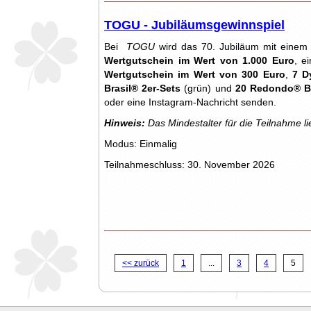
TOGU - Jubiläumsgewinnspiel
Bei
TOGU
wird das 70. Jubiläum mit einem 
Wertgutschein im Wert von 1.000 Euro
, e
Wertgutschein im Wert von 300 Euro
,
7 D
Brasil® 2er-Sets
(grün) und
20 Redondo® B
oder eine Instagram-Nachricht senden.
Hinweis:
Das Mindestalter für die Teilnahme li
Modus: Einmalig
Teilnahmeschluss: 30. November 2026
<< zurück
1
...
3
4
5