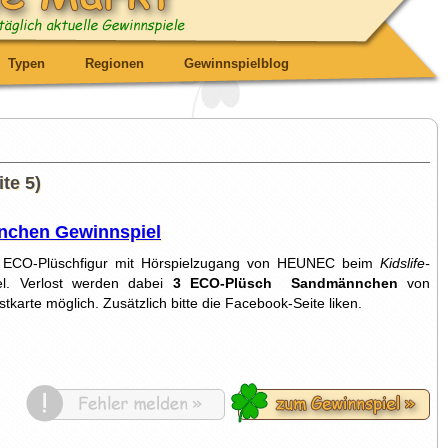
Typen
Regionen
Gewinnspielblog
te 5)
nnchen Gewinnspiel
n ECO-Plüschfigur mit Hörspielzugang von HEUNEC beim
Kidslife-
el. Verlost werden dabei
3 ECO-Plüsch
Sandmännchen
von
karte möglich. Zusätzlich bitte die Facebook-Seite liken.