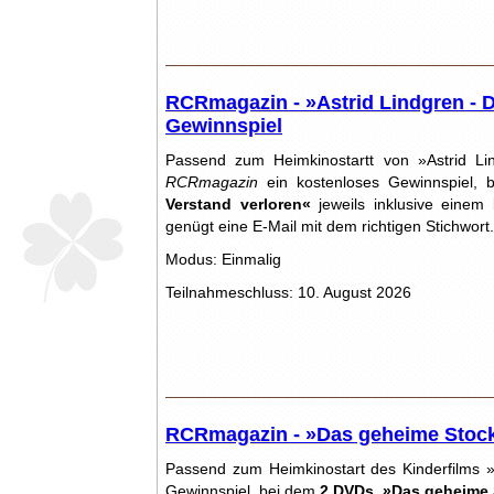
RCRmagazin - »Astrid Lindgren - D
Gewinnspiel
Passend zum Heimkinostartt von »Astrid Li
RCRmagazin
ein kostenloses Gewinnspiel,
Verstand verloren«
jeweils inklusive einem
genügt eine E-Mail mit dem richtigen Stichwort
Modus: Einmalig
Teilnahmeschluss: 10. August 2026
RCRmagazin - »Das geheime Stoc
Passend zum Heimkinostart des Kinderfilms 
Gewinnspiel, bei dem
2 DVDs
»Das geheime