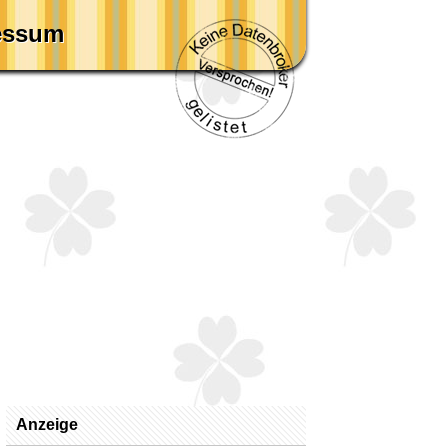
essum
Anzeige