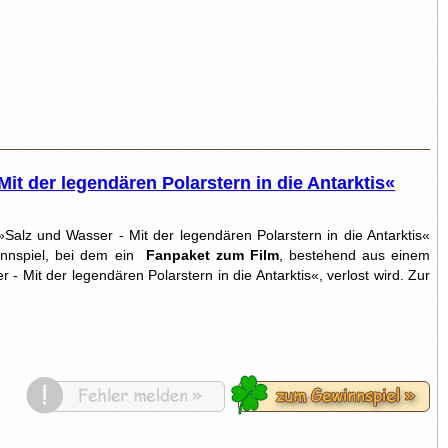
it der legendären Polarstern in die Antarktis«
alz und Wasser - Mit der legendären Polarstern in die Antarktis«
innspiel, bei dem ein
Fanpaket zum Film
, bestehend aus einem
- Mit der legendären Polarstern in die Antarktis«, verlost wird. Zur