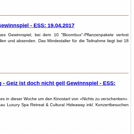
ewinnspiel - ESS: 19.04.2017
ses Gewinnspiel, bei dem 10 "Bloombux"-Pflanzenpakete verlost
len und absenden. Das Mindestalter für die Teilnahme liegt bei 18
- Geiz ist doch nicht geil Gewinnspiel - ESS:
es in dieser Woche um den Kinostart von »Nichts zu verschenken«.
lmau Luxury Spa Retreat & Cultural Hideaway inkl. Konzertbesuchen