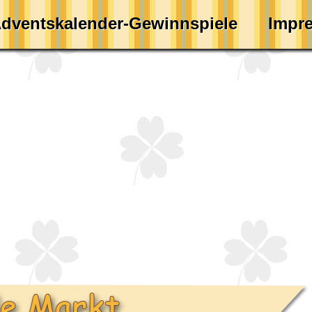
dventskalender-Gewinnspiele
Impr