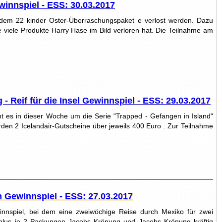
winnspiel - ESS: 30.03.2017
ei dem 22 kinder Oster-Überraschungspaket e verlost werden. Dazu
 viele Produkte Harry Hase im Bild verloren hat. Die Teilnahme am
 Reif für die Insel Gewinnspiel - ESS: 29.03.2017
 es in dieser Woche um die Serie "Trapped - Gefangen in Island"
den 2 Icelandair-Gutscheine über jeweils 400 Euro . Zur Teilnahme
 Gewinnspiel - ESS: 27.03.2017
winnspiel, bei dem eine zweiwöchige Reise durch Mexiko für zwei
plus je 2 Packungen Jacobs Krönung und Jacobs Krönung kräftig