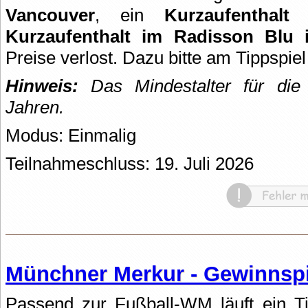
Vancouver
, ein
Kurzaufenthalt
Kurzaufenthalt im Radisson Blu
Preise verlost. Dazu bitte am Tippspie
Hinweis:
Das Mindestalter für die 
Jahren.
Modus: Einmalig
Teilnahmeschluss: 19. Juli 2026
Münchner Merkur - Gewinnspi
Passend zur Fußball-WM läuft ein 