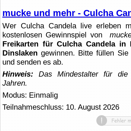
mucke und mehr - Culcha Ca
Wer Culcha Candela live erleben m
kostenlosen Gewinnspiel von
mucke
Freikarten für Culcha Candela i
Dinslaken
gewinnen. Bitte füllen Si
und senden es ab.
Hinweis:
Das Mindestalter für die 
Jahren.
Modus: Einmalig
Teilnahmeschluss: 10. August 2026