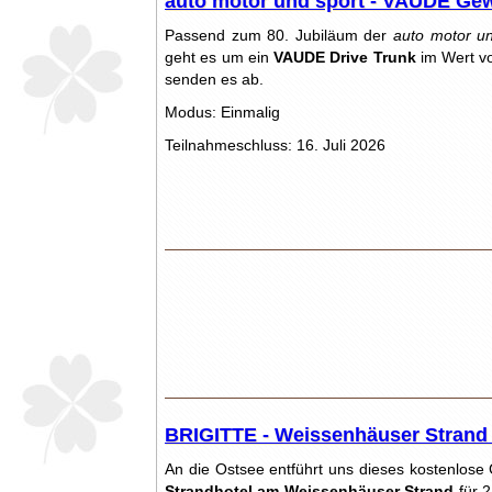
auto motor und sport - VAUDE Gew
Passend zum 80. Jubiläum der
auto motor un
geht es um ein
VAUDE Drive Trunk
im Wert vo
senden es ab.
Modus: Einmalig
Teilnahmeschluss: 16. Juli 2026
BRIGITTE - Weissenhäuser Strand
An die Ostsee entführt uns dieses kostenlose
Strandhotel am Weissenhäuser Strand
für 2