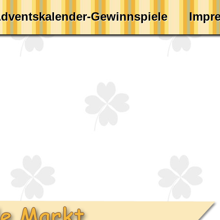
dventskalender-Gewinnspiele
Impr