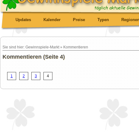
Updates
Kalender
Preise
Typen
Regione
Sie sind hier: Gewinnspiele-Markt » Kommentieren
Kommentieren (Seite 4)
1
2
3
4