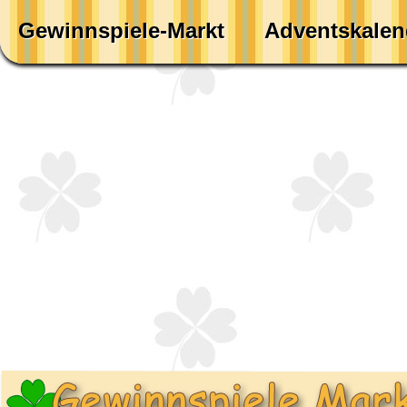
Gewinnspiele-Markt
Adventskalen