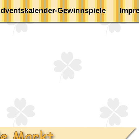
dventskalender-Gewinnspiele
Impr