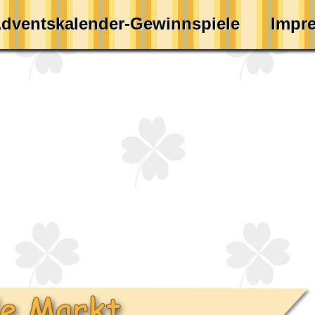
dventskalender-Gewinnspiele
Impr