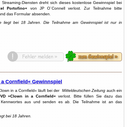
Streaming-Diensten dreht sich dieses kostenlose Gewinnspiel bei
el Portofino«
von JP O´Connell verlost. Zur Teilnahme bitte
und das Formular absenden.
 liegt bei 18 Jahren.
Die Teilnahme am Gewinnspiel ist nur in
 a Cornfield« Gewinnspiel
lown in a Cornfield« läuft bei der
Mitteldeutschen Zeitung
auch ein
VD »Clown in a Cornfield«
verlost. Bitte füllen Sie dazu das
n Kennwortes aus und senden es ab. Die Teilnahme ist an das
egt bei 18 Jahren.