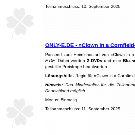
Teilnahmeschluss: 10. September 2025
ONLY-E.DE - »Clown in a Cornfiel
Passend zum Heimkinostart von »Clown in a 
E.DE
. Dabei werden
2 DVDs
und eine
Blu-r
gestellte Preisfrage beantworten.
Lösungshilfe:
Regie für »Clown in a Cornfiel
Hinweis:
Das Mindestalter für die Teilnahm
Deutschland möglich.
Modus: Einmalig
Teilnahmeschluss: 11. September 2025