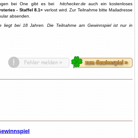
hlungen bei One gibt es bei
hitchecker.de
auch ein kostenloses
eries - Staffel 8.1«
verlost wird. Zur Teilnahme bitte Mailadresse
mular absenden.
 liegt bei 18 Jahren.
Die Teilnahme am Gewinnspiel ist nur in
Gewinnspiel