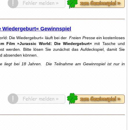
ie Wiedergeburt« Gewinnspiel
orld: Die Wiedergeburt« läuft bei der
Freien Presse
ein kostenloses
m Film »Jurassic World: Die Wiedergeburt«
mit Tasche und
 werden. Bitte lösen Sie zunächst das Aufdeckspiel, damit Sie
nd absenden können.
e liegt bei 18 Jahren.
Die Teilnahme am Gewinnspiel ist nur in