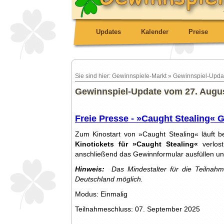
Updates
Kalender
Preise
Sie sind hier: Gewinnspiele-Markt » Gewinnspiel-Upd
Gewinnspiel-Update vom 27. Augus
Freie Presse - »Caught Stealing« 
Zum Kinostart von »Caught Stealing« läuft 
Kinotickets für »Caught Stealing«
verlost
anschließend das Gewinnformular ausfüllen u
Hinweis:
Das Mindestalter für die Teilnahm
Deutschland möglich.
Modus: Einmalig
Teilnahmeschluss: 07. September 2025