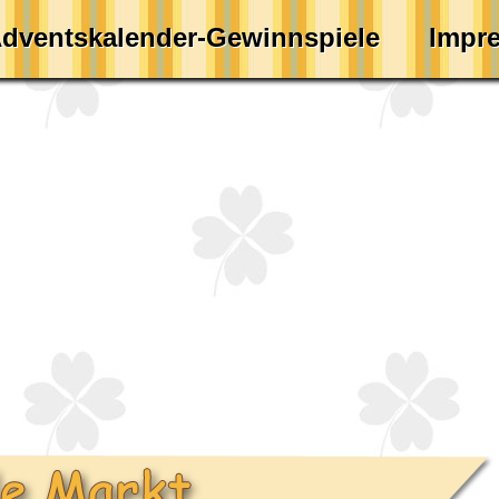
dventskalender-Gewinnspiele
Impr