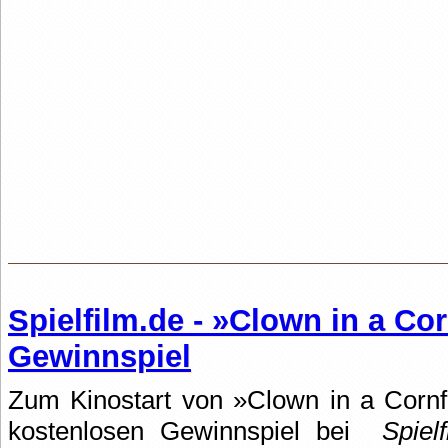
Spielfilm.de - »Clown in a Cor
Gewinnspiel
Zum Kinostart von »Clown in a Cornf
kostenlosen Gewinnspiel bei
Spiel