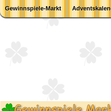
Gewinnspiele-Markt
Adventskalen