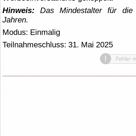
Hinweis:
Das Mindestalter für die 
Jahren.
Modus: Einmalig
Teilnahmeschluss: 31. Mai 2025