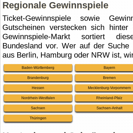
Regionale Gewinnspiele
Ticket-Gewinnspiele sowie Gewinn
Gutscheinen verstecken sich hinte
Gewinnspiele-Markt sortiert di
Bundesland vor. Wer auf der Suche
aus Berlin, Hamburg oder NRW ist, wird
Baden-Württemberg
Bayern
Brandenburg
Bremen
Hessen
Mecklenburg-Vorpommern
Nordrhein-Westfalen
Rheinland-Pfalz
Sachsen
Sachsen-Anhalt
Thüringen