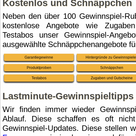
Kostenlos und Schnäppchen
Neben den über 100 Gewinnspiel-Rub
kostenlose Angebote wie Zugabe
Testabos unser Gewinnspiel-Angebot
ausgewählte Schnäppchenangebote für 
Garantiegewinne
Hintergründe zu Gewinnspiel
Produktproben
Schnäppchen
Testabos
Zugaben und Gutscheine
Lastminute-Gewinnspieltipps
Wir finden immer wieder Gewinnsp
Ablauf. Diese schaffen es oft nich
Gewinnspiel-Updates. Diese stellen w