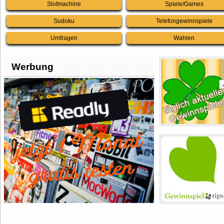
Slotmachine
Spiele/Games
Sudoku
Telefongewinnspiele
Umfragen
Wahlen
Werbung