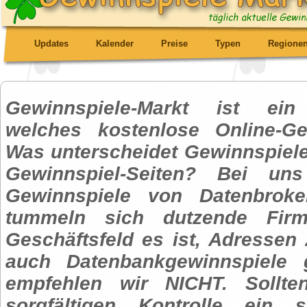
Updates
Kalender
Preise
Typen
Regione
Gewinnspiele-Markt ist ein 
welches kostenlose Online-Gew
Was unterscheidet Gewinnspiele
Gewinnspiel-Seiten? Bei un
Gewinnspiele von Datenbrok
tummeln sich dutzende Firm
Geschäftsfeld es ist, Adressen
auch Datenbankgewinnspiele 
empfehlen wir
NICHT
. Sollte
sorgfältigen Kontrolle ein 