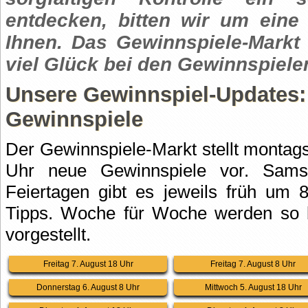
entdecken, bitten wir um eine
Ihnen. Das Gewinnspiele-Markt
viel Glück bei den Gewinnspiele
Unsere Gewinnspiel-Updates:
Gewinnspiele
Der Gewinnspiele-Markt stellt montags
Uhr neue Gewinnspiele vor. Sams
Feiertagen gibt es jeweils früh um 
Tipps. Woche für Woche werden so 
vorgestellt.
Freitag 7. August 18 Uhr
Freitag 7. August 8 Uhr
Donnerstag 6. August 8 Uhr
Mittwoch 5. August 18 Uhr